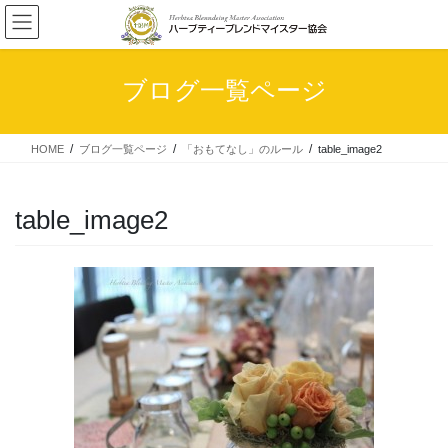
コ
ナ
ン
ビ
テ
ゲ
ン
ー
ブログ一覧ページ
ツ
シ
へ
ョ
ス
ン
HOME
ブログ一覧ページ
「おもてなし」のルール
table_image2
キ
に
ッ
移
プ
動
table_image2