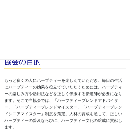
特別な飲み物」といったイメージで捉えられることがハーブティ
ーの普及を阻んでいるのも事実です。
そこで当協会では、もっと多くの人にハーブティーに親しんでい
ただき、毎日の生活にハーブティーを役立ててもらうこと、さら
にはハーブティーを日本の「ティー文化」の一つとして育成して
いきたいと考え、その手段の一つとして資格制度の認定を行う当
協会を立ち上げました。
協会の目的
もっと多くの人にハーブティーを楽しんでいただき、毎日の生活
にハーブティーの効果を役立てていただくためには、ハーブティ
ーの楽しみ方や活用法などを正しく伝搬する伝道師が必要になり
ます。そこで当協会では、「ハーブティーブレンドアドバイザ
ー」「ハーブティーブレンドマイスター」「ハーブティーブレン
ドシニアマイスター」制度を策定。人材の育成を通して、正しい
ハーブティーの普及ならびに、ハーブティー文化の醸成に貢献し
ます。