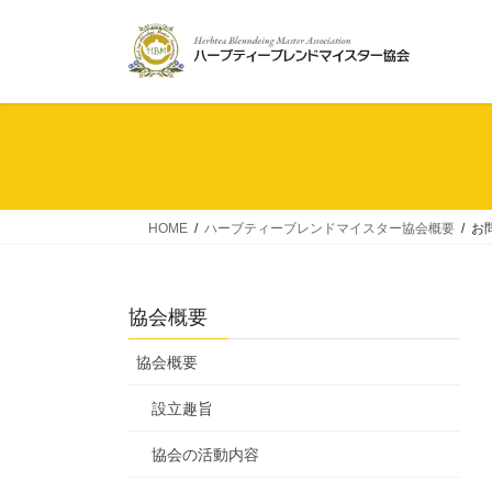
コ
ナ
ン
ビ
テ
ゲ
ン
ー
ツ
シ
へ
ョ
ス
ン
キ
に
ッ
移
HOME
ハーブティーブレンドマイスター協会概要
お
プ
動
協会概要
協会概要
設立趣旨
協会の活動内容