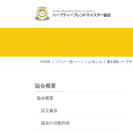
コ
ナ
ン
ビ
テ
ゲ
ン
ー
ツ
シ
へ
ョ
ス
ン
キ
に
ッ
移
HOME
ブログ一覧ページ
お知らせ
第13回ハーブ
プ
動
協会概要
協会概要
設立趣旨
協会の活動内容