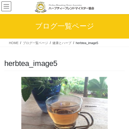
コ
ナ
ン
ビ
テ
ゲ
ン
ー
ブログ一覧ページ
ツ
シ
へ
ョ
ス
ン
HOME
ブログ一覧ページ
健康とハーブ
herbtea_image5
キ
に
ッ
移
プ
動
herbtea_image5