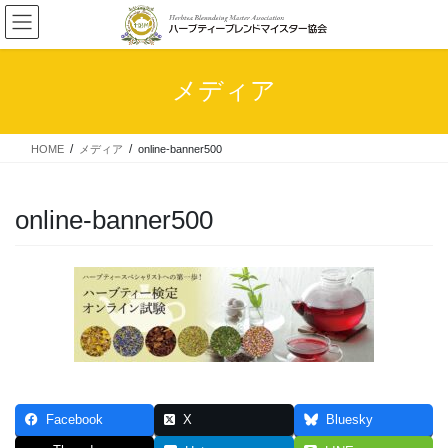
コ
ナ
ン
ビ
テ
ゲ
ン
ー
メディア
ツ
シ
へ
ョ
ス
ン
HOME
メディア
online-banner500
キ
に
ッ
移
プ
動
online-banner500
Facebook
X
Bluesky