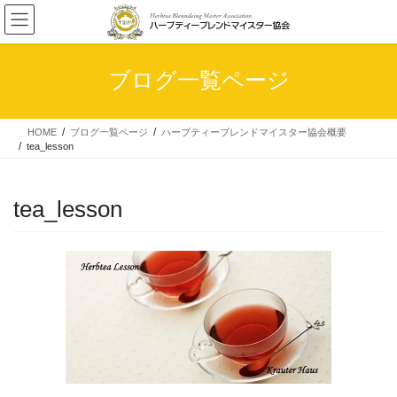
コ
ナ
ン
ビ
テ
ゲ
ン
ー
ブログ一覧ページ
ツ
シ
へ
ョ
ス
ン
HOME
ブログ一覧ページ
ハーブティーブレンドマイスター協会概要
キ
に
tea_lesson
ッ
移
プ
動
tea_lesson