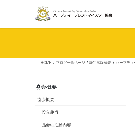
コ
ナ
ン
ビ
テ
ゲ
ン
ー
ツ
シ
へ
ョ
ス
ン
キ
に
ッ
移
HOME
ブログ一覧ページ
認定試験概要
ハーブティ
プ
動
協会概要
協会概要
設立趣旨
協会の活動内容