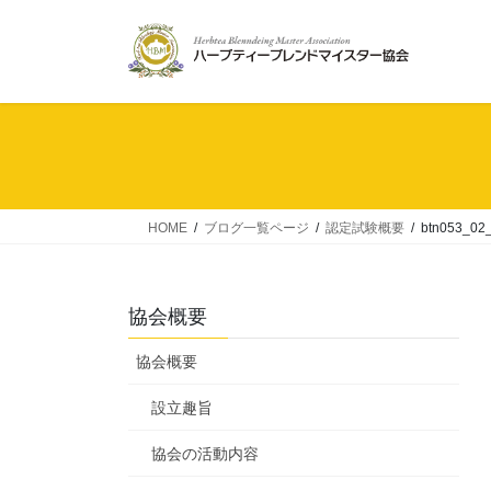
コ
ナ
ン
ビ
テ
ゲ
ン
ー
ツ
シ
へ
ョ
ス
ン
キ
に
ッ
移
HOME
ブログ一覧ページ
認定試験概要
btn053_02
プ
動
協会概要
協会概要
設立趣旨
協会の活動内容