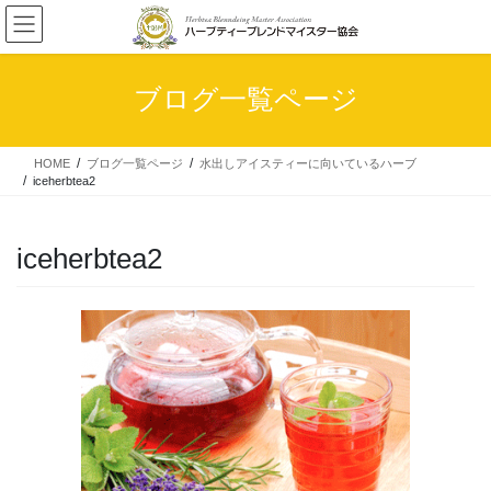
コ
ナ
ン
ビ
テ
ゲ
ン
ー
ブログ一覧ページ
ツ
シ
へ
ョ
ス
ン
HOME
ブログ一覧ページ
水出しアイスティーに向いているハーブ
キ
に
iceherbtea2
ッ
移
プ
動
iceherbtea2